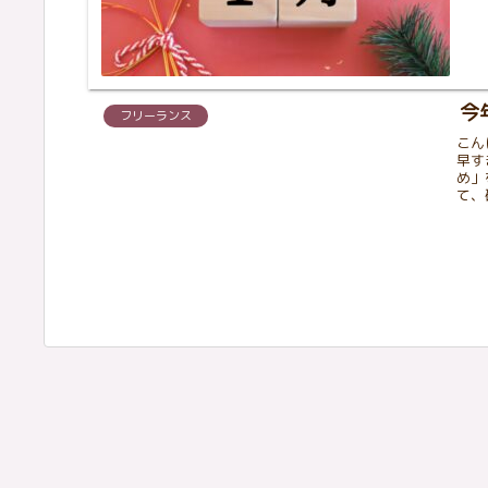
今
フリーランス
こん
早す
め」
て、