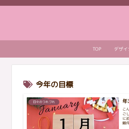
TOP
デザイ
今年の目標
年
日々のつれづれ
こ
ご
に
頼