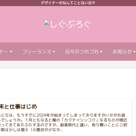
デザイナーのなんてことない日々
ナー
フリーランス
日々のつれづれ
お知らせ
末と仕事はじめ
んにちは、もうすでに2024年が始まってしまっておりますがいかがお過
しでしょうか。１月ともなると魔の「カクテイシンコク」なるものが間近
迫ってきてあたふたするのですが、副業時代と違い、有り難いことにご依
件数は少しは増え（※最初が少なか...